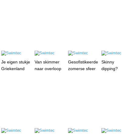
Je eigen stukje
Van skimmer
Gesofistikeerde
Skinny
Griekenland
naar overloop
zomerse sfeer
dipping?