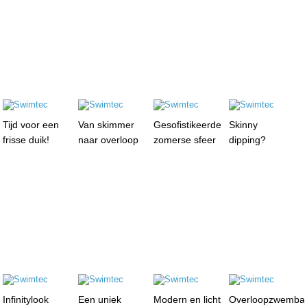
Tijd voor een
Van skimmer
Gesofistikeerde
Skinny
frisse duik!
naar overloop
zomerse sfeer
dipping?
Infinitylook
Een uniek
Modern en licht
Overloopzwemba