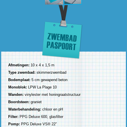
Afmetingen:
10 x 4 x 1,5 m
Type zwembad:
skimmerzwembad
Bodemplaat:
5 cm gewapend beton
Monoblok:
LPW La Plage 10
Wanden:
vinylester met honingraatstructuur
Boordsteen:
graniet
Waterbehandeling:
chloor en pH
Filter:
PPG Deluxe 600, glasfilter
Pomp:
PPG Deluxe VS® 22”