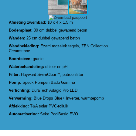
Afmeting zwembad:
10 x 4 x 1,5 m
Bodemplaat:
30 cm dubbel gewapend beton
Wanden:
25 cm dubbel gewapend beton
Wandbekleding:
Ezarri mozaïek tegels, ZEN Collection
Creamstone
Boordsteen:
graniet
Waterbehandeling:
chloor en pH
Filter:
Hayward SwimClear™, patroonfilter
Pomp:
Speck Pompen Badu Gamma
Verlichting:
DuraTech Adagio Pro LED
Verwarming:
Blue Drops Blue+ Inverter, warmtepomp
Afdekking:
T&A solar PVC-rolluik
Automatisering:
Seko PoolBasic EVO