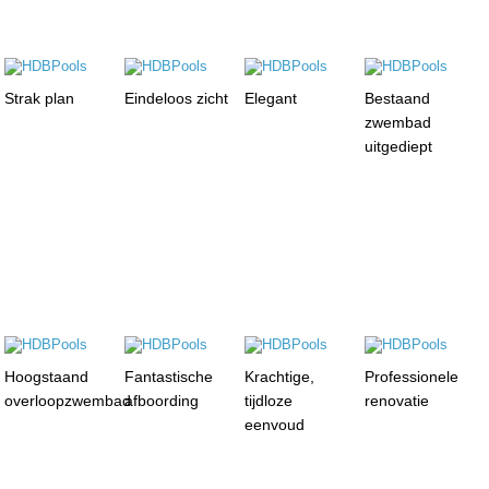
Strak plan
Eindeloos zicht
Elegant
Bestaand
zwembad
uitgediept
Hoogstaand
Fantastische
Krachtige,
Professionele
overloopzwembad
afboording
tijdloze
renovatie
eenvoud