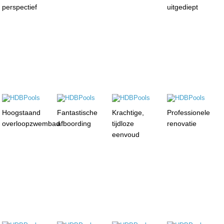
perspectief
uitgediept
Hoogstaand
Fantastische
Krachtige,
Professionele
overloopzwembad
afboording
tijdloze
renovatie
eenvoud