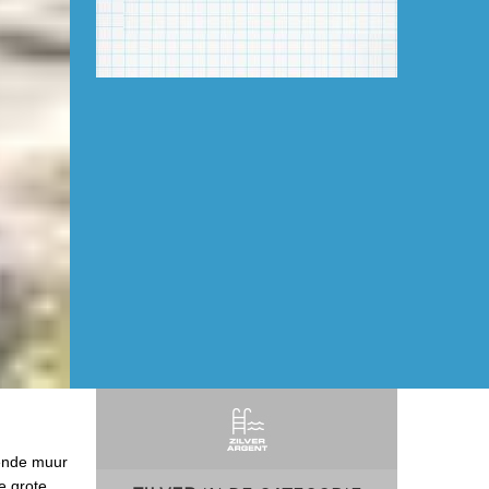
lende muur
e grote