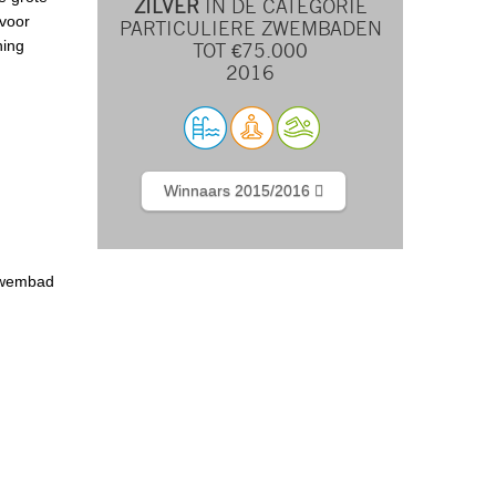
ZILVER
IN DE CATEGORIE
 voor
PARTICULIERE ZWEMBADEN
ning
TOT €75.000
2016
Winnaars 2015/2016
zwembad