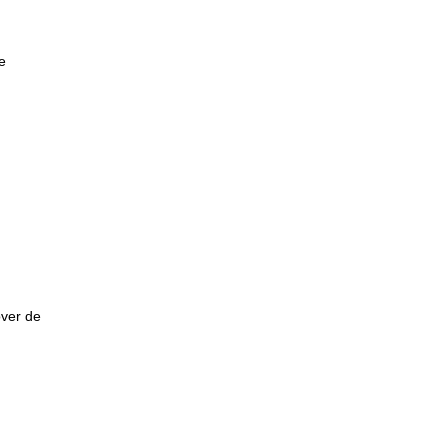
e
over de