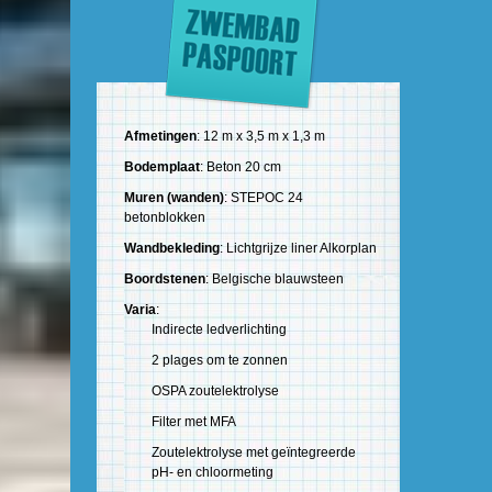
Afmetingen
: 12 m x 3,5 m x 1,3 m
Bodemplaat
: Beton 20 cm
Muren (wanden)
: STEPOC 24
betonblokken
Wandbekleding
: Lichtgrijze liner Alkorplan
Boordstenen
: Belgische blauwsteen
Varia
:
Indirecte ledverlichting
2 plages om te zonnen
OSPA zoutelektrolyse
Filter met MFA
Zoutelektrolyse met geïntegreerde
pH- en chloormeting