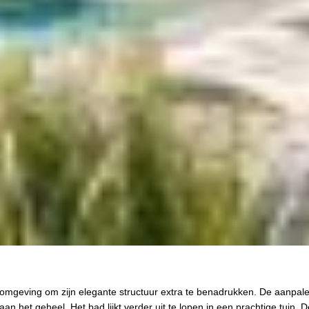
 omgeving om zijn elegante structuur extra te benadrukken. De aanpa
an het geheel. Het bad lijkt verder uit te lopen in een prachtige tuin. D