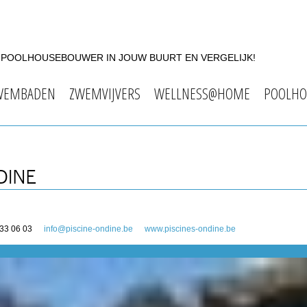
F POOLHOUSEBOUWER IN JOUW BUURT EN VERGELIJK!
WEMBADEN
ZWEMVIJVERS
WELLNESS@HOME
POOLHO
DINE
 33 06 03
info@piscine-ondine.be
www.piscines-ondine.be