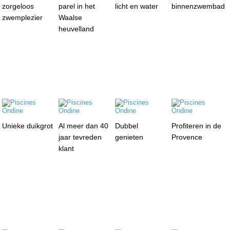
zorgeloos
parel in het
licht en water
binnenzwembad
zwemplezier
Waalse
heuvelland
Unieke duikgrot
Al meer dan 40
Dubbel
Profiteren in de
jaar tevreden
genieten
Provence
klant