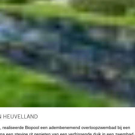
IN HEUVELLAND
erg, realiseerde Biopool een adembenemend overloopzwembad bij een
 na een stevige rit genieten van een verfrissende duik in een zwembad 