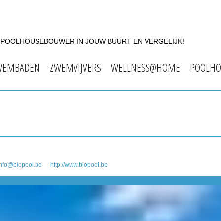
F POOLHOUSEBOUWER IN JOUW BUURT EN VERGELIJK!
WEMBADEN
ZWEMVIJVERS
WELLNESS@HOME
POOLHO
info@biopool.be
http://www.biopool.be