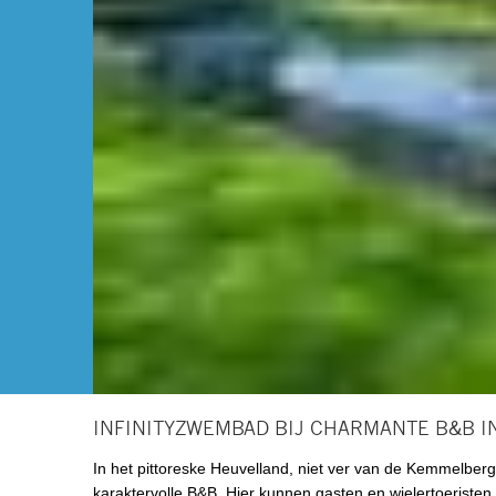
INFINITYZWEMBAD BIJ CHARMANTE B&B 
In het pittoreske Heuvelland, niet ver van de Kemmelb
karaktervolle B&B. Hier kunnen gasten en wielertoeristen