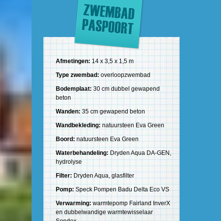
Afmetingen:
14 x 3,5 x 1,5 m
Type zwembad:
overloopzwembad
Bodemplaat:
30 cm dubbel gewapend
beton
Wanden:
35 cm gewapend beton
Wandbekleding:
natuursteen Eva Green
Boord:
natuursteen Eva Green
Waterbehandeling:
Dryden Aqua DA-GEN,
hydrolyse
Filter:
Dryden Aqua, glasfilter
Pomp:
Speck Pompen Badu Delta Eco VS
Verwarming:
warmtepomp Fairland InverX
en dubbelwandige warmtewisselaar