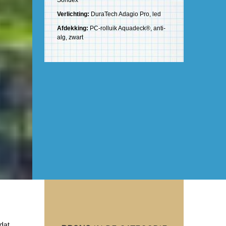
Sondex
Verlichting:
DuraTech Adagio Pro, led
Afdekking:
PC-rolluik Aquadeck®, anti-
alg, zwart
dat