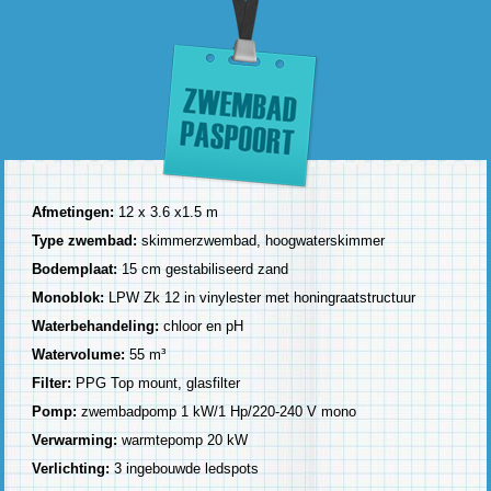
Afmetingen:
12 x 3.6 x1.5 m
Type zwembad:
skimmerzwembad, hoogwaterskimmer
Bodemplaat:
15 cm gestabiliseerd zand
Monoblok:
LPW Zk 12 in vinylester met honingraatstructuur
Waterbehandeling:
chloor en pH
Watervolume:
55 m³
Filter:
PPG Top mount, glasfilter
Pomp:
zwembadpomp 1 kW/1 Hp/220-240 V mono
Verwarming:
warmtepomp 20 kW
Verlichting:
3 ingebouwde ledspots