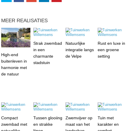
MEER REALISATIES
Strak zwembad
Natuurlijke
Rust en luxe in
in een
integratie langs
een groene
High-end
charmante
de Velpe
setting
buitenleven in
stadstuin
harmonie met
de natuur
Compact
Tussen glooiing
Zwemvijver op
Tuin met
zwembad met
en strakke
maat van het
karakter en
natuurlijke
lijnen
landschap
comfort