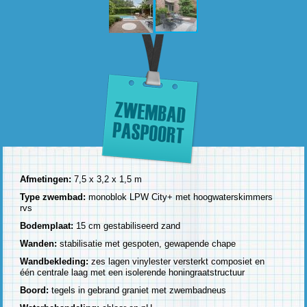
Afmetingen:
7,5 x 3,2 x 1,5 m
Type zwembad:
monoblok LPW City+ met hoogwaterskimmers
rvs
Bodemplaat:
15 cm gestabiliseerd zand
Wanden:
stabilisatie met gespoten, gewapende chape
Wandbekleding:
zes lagen vinylester versterkt composiet en
één centrale laag met een isolerende honingraatstructuur
Boord:
tegels in gebrand graniet met zwembadneus