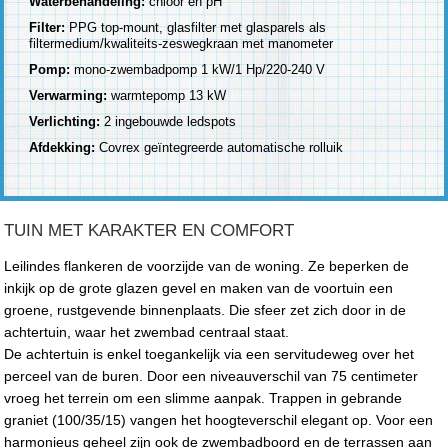
Waterbehandeling:
chloor en pH
Filter:
PPG top-mount, glasfilter met glasparels als
filtermedium/kwaliteits-zeswegkraan met manometer
Pomp:
mono-zwembadpomp 1 kW/1 Hp/220-240 V
Verwarming:
warmtepomp 13 kW
Verlichting:
2 ingebouwde ledspots
Afdekking:
Covrex geïntegreerde automatische rolluik
TUIN MET KARAKTER EN COMFORT
Leilindes flankeren de voorzijde van de woning. Ze beperken de
inkijk op de grote glazen gevel en maken van de voortuin een
groene, rustgevende binnenplaats. Die sfeer zet zich door in de
achtertuin, waar het zwembad centraal staat.
De achtertuin is enkel toegankelijk via een servitudeweg over het
perceel van de buren. Door een niveauverschil van 75 centimeter
vroeg het terrein om een slimme aanpak. Trappen in gebrande
graniet (100/35/15) vangen het hoogteverschil elegant op. Voor een
harmonieus geheel zijn ook de zwembadboord en de terrassen aan