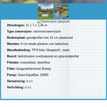
Afmetingen:
11 x 7 x 1,45 m
Type zwemvijver:
skimmerzwemvijver
Bodemplaat:
grondprofiel met 10 cm plaatzand
Wanden:
8 cm brede planken van larikshout
Wandbekleding:
TPO-folie Sikaplan®, zwart
Boord:
larkishouten overlooprand en grasrandprofiel
Filtratie:
moerasbed, downflow
Filter:
boogzeefskimmer Biotop
Pomp:
Oase AquaMax 10000
Verwarming:
n.v.t.
Verlichting:
n.v.t.