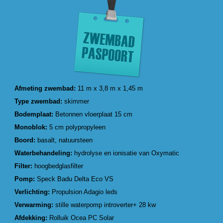
Afmeting zwembad:
11 m x 3,8 m x 1,45 m
Type zwembad:
skimmer
Bodemplaat:
Betonnen vloerplaat 15 cm
Monoblok:
5 cm polypropyleen
Boord:
basalt, natuursteen
Waterbehandeling:
hydrolyse en ionisatie van Oxymatic
Filter:
hoogbedglasfilter
Pomp:
Speck Badu Delta Eco VS
Verlichting:
Propulsion Adagio leds
Verwarming:
stille waterpomp introverter+ 28 kw
Afdekking:
Rolluik Ocea PC Solar