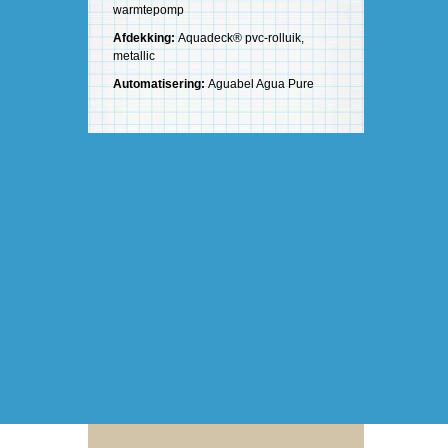
warmtepomp
Afdekking:
Aquadeck® pvc-rolluik,
metallic
Automatisering:
Aguabel Agua Pure