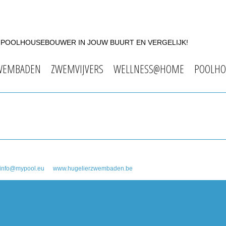
F POOLHOUSEBOUWER IN JOUW BUURT EN VERGELIJK!
WEMBADEN
ZWEMVIJVERS
WELLNESS@HOME
POOLHO
info@mypool.eu
www.hugelierzwembaden.be