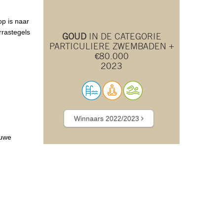
p is naar
rrastegels
GOUD
IN DE CATEGORIE
PARTICULIERE ZWEMBADEN +
€80.000
2023
Winnaars 2022/2023
auwe