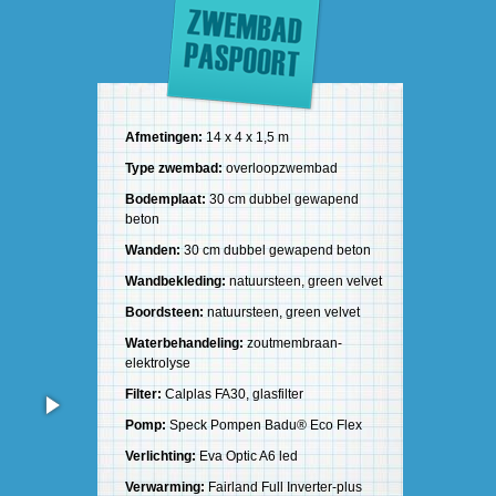
Afmetingen:
14 x 4 x 1,5 m
Type zwembad:
overloopzwembad
Bodemplaat:
30 cm dubbel gewapend
beton
Wanden:
30 cm dubbel gewapend beton
Wandbekleding:
natuursteen, green velvet
Boordsteen:
natuursteen, green velvet
Waterbehandeling:
zoutmembraan-
elektrolyse
Filter:
Calplas FA30, glasfilter
Pomp:
Speck Pompen Badu® Eco Flex
Verlichting:
Eva Optic A6 led
Verwarming:
Fairland Full Inverter-plus