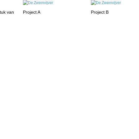
stuk van
Project A
Project B