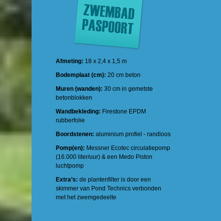
Afmeting:
18 x 2,4 x 1,5 m
Bodemplaat (cm):
20 cm beton
Muren (wanden):
30 cm in gemetste
betonblokken
Wandbekleding:
Firestone EPDM
rubberfolie
Boordstenen:
aluminium profiel - randloos
Pomp(en):
Messner Ecotec circulatiepomp
(16.000 liter/uur) & een Medo Piston
luchtpomp
Extra’s:
de plantenfilter is door een
skimmer van Pond Technics verbonden
met het zwemgedeelte