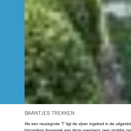
BAANTJES TREKKEN
Als een reuzegrote ‘T’ ligt de vijver ingebed in de uitgest
bijzondere dynamiek aan deze overigens zeer strakke zwe