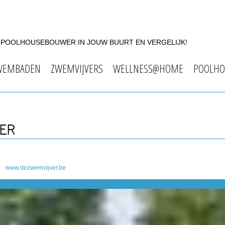
F POOLHOUSEBOUWER IN JOUW BUURT EN VERGELIJK!
WEMBADEN
ZWEMVIJVERS
WELLNESS@HOME
POOLHO
VER
www.dezwemvijver.be