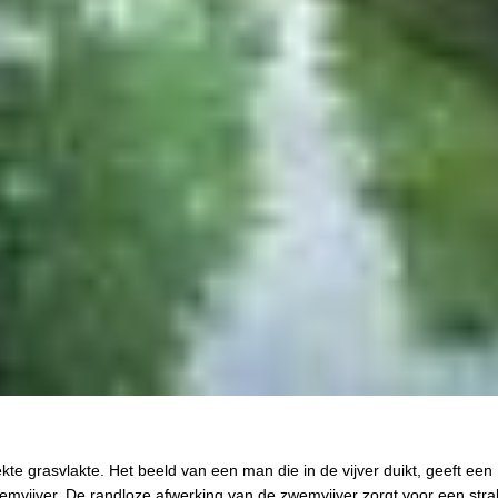
rekte grasvlakte. Het beeld van een man die in de vijver duikt, geeft een
mvijver. De randloze afwerking van de zwemvijver zorgt voor een stra