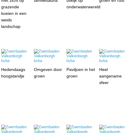
met zicht op
familiesauna
uitkijk op
groen en rust
grazende
onderwaterwereld
koeien in een
weids
landschap
Hedendaags
Omgeven door
Paviljoen in het
Heel
hoogstandje
groen
groen
aangename
sfeer