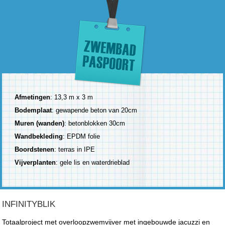
Afmetingen
: 13,3 m x 3 m
Bodemplaat
: gewapende beton van 20cm
Muren (wanden)
: betonblokken 30cm
Wandbekleding
: EPDM folie
Boordstenen
: terras in IPE
Vijverplanten
: gele lis en waterdrieblad
INFINITYBLIK
Totaalproject met overloopzwemvijver met ingebouwde jacuzzi en