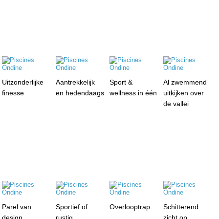
Uitzonderlijke
Aantrekkelijk
Sport &
Al zwemmend
finesse
en hedendaags
wellness in één
uitkijken over
de vallei
Parel van
Sportief of
Overlooptrap
Schitterend
design
rustig
zicht op