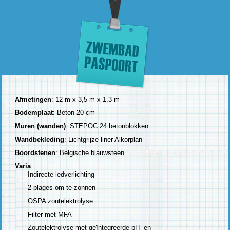
Afmetingen
: 12 m x 3,5 m x 1,3 m
Bodemplaat
: Beton 20 cm
Muren (wanden)
: STEPOC 24 betonblokken
Wandbekleding
: Lichtgrijze liner Alkorplan
Boordstenen
: Belgische blauwsteen
Varia
:
Indirecte ledverlichting
2 plages om te zonnen
OSPA zoutelektrolyse
Filter met MFA
Zoutelektrolyse met geïntegreerde pH- en