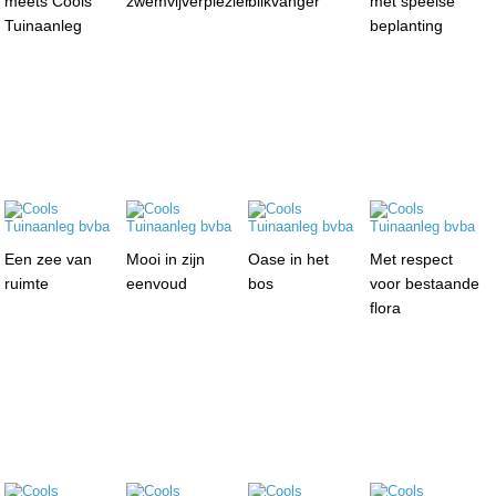
meets Cools
zwemvijverplezier
blikvanger
met speelse
Tuinaanleg
beplanting
Een zee van
Mooi in zijn
Oase in het
Met respect
ruimte
eenvoud
bos
voor bestaande
flora