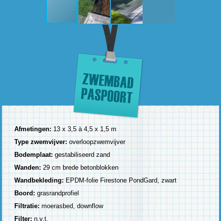
Afmetingen:
13 x 3,5 à 4,5 x 1,5 m
Type zwemvijver:
overloopzwemvijver
Bodemplaat:
gestabiliseerd zand
Wanden:
29 cm brede betonblokken
Wandbekleding:
EPDM-folie Firestone PondGard, zwart
Boord:
grasrandprofiel
Filtratie:
moerasbed, downflow
Filter:
n.v.t.