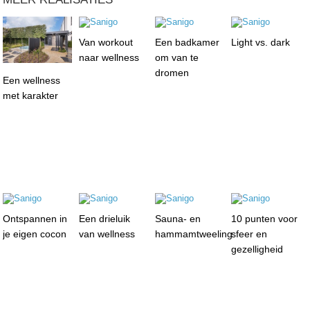
Van workout
Een badkamer
Light vs. dark
naar wellness
om van te
dromen
Een wellness
met karakter
Ontspannen in
Een drieluik
Sauna- en
10 punten voor
je eigen cocon
van wellness
hammamtweeling
sfeer en
gezelligheid