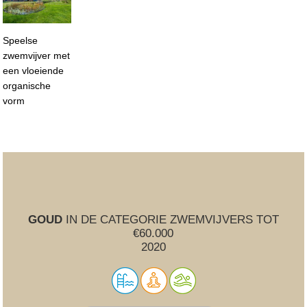
Speelse
zwemvijver met
een vloeiende
organische
vorm
GOUD
IN DE CATEGORIE ZWEMVIJVERS TOT
€60.000
2020