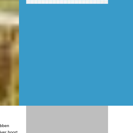
ebben
jver hoort