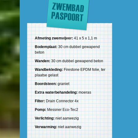
Afmeting zwemvijver:
41 x 5 x 1,1 m
Bodemplaat:
30 cm dubbel gewapend
beton
Wanden:
30 cm dubbel gewapend beton
Wandbekleding:
Firestone EPDM folie, ter
plaatse gelast
Boordsteen:
graniet
Extra waterbehandeling:
moeras
Filter:
Drain Connector 4x
Pomp:
Messner Eco-Tec2
Verlichting:
niet aanwezig
Verwarming:
niet aanwezig