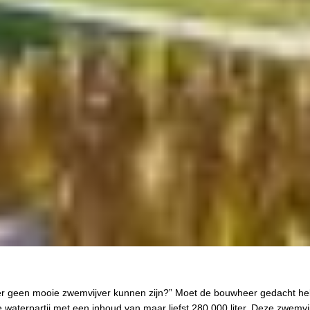
er geen mooie zwemvijver kunnen zijn?” Moet de bouwheer gedacht h
 waterpartij met een inhoud van maar liefst 280 000 liter. Deze zwemvi