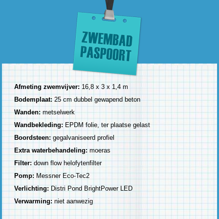
Afmeting zwemvijver:
16,8 x 3 x 1,4 m
Bodemplaat:
25 cm dubbel gewapend beton
Wanden:
metselwerk
Wandbekleding:
EPDM folie, ter plaatse gelast
Boordsteen:
gegalvaniseerd profiel
Extra waterbehandeling:
moeras
Filter:
down flow helofytenfilter
Pomp:
Messner Eco-Tec2
Verlichting:
Distri Pond BrightPower LED
Verwarming:
niet aanwezig