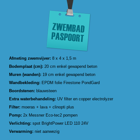
Afmeting zwemvijver:
8 x 4 x 1,5 m
Bodemplaat (cm):
20 cm enkel gewapend beton
Muren (wanden):
19 cm enkel gewapend beton
Wandbekleding:
EPDM folie Firestone PondGard
Boordstenen:
blauwsteen
Extra waterbehandeling:
UV filter en copper electrolyzer
Filter:
moeras + lava + clinopti plus
Pomp:
2x Messner Eco-tec2 pompen
Verlichting:
spot BrightPower LED 110 24V
Verwarming:
niet aanwezig