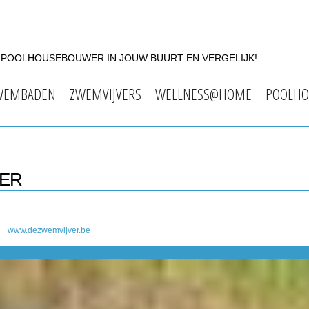
F POOLHOUSEBOUWER IN JOUW BUURT EN VERGELIJK!
WEMBADEN
ZWEMVIJVERS
WELLNESS@HOME
POOLHO
VER
www.dezwemvijver.be