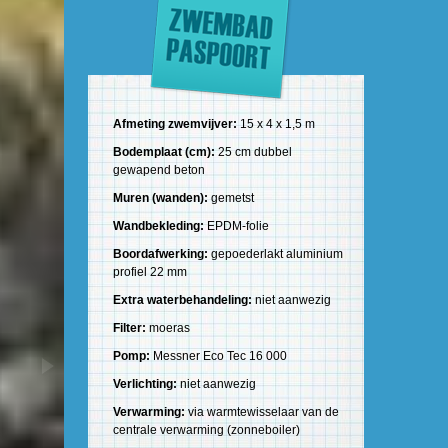
Afmeting zwemvijver:
15 x 4 x 1,5 m
Bodemplaat (cm):
25 cm dubbel
gewapend beton
Muren (wanden):
gemetst
Wandbekleding:
EPDM-folie
Boordafwerking:
gepoederlakt aluminium
profiel 22 mm
Extra waterbehandeling:
niet aanwezig
Filter:
moeras
Pomp:
Messner Eco Tec 16 000
Verlichting:
niet aanwezig
Verwarming:
via warmtewisselaar van de
centrale verwarming (zonneboiler)