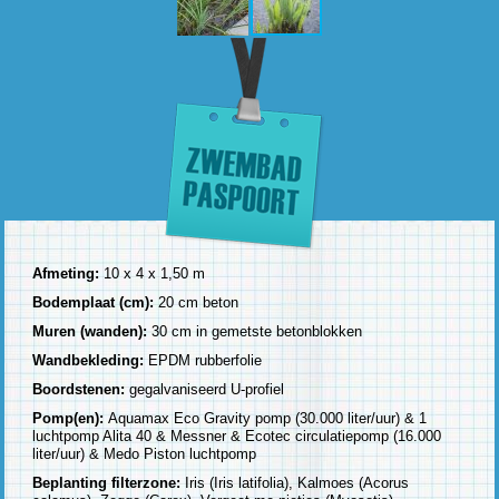
Afmeting:
10 x 4 x 1,50 m
Bodemplaat (cm):
20 cm beton
Muren (wanden):
30 cm in gemetste betonblokken
Wandbekleding:
EPDM rubberfolie
Boordstenen:
gegalvaniseerd U-profiel
Pomp(en):
Aquamax Eco Gravity pomp (30.000 liter/uur) & 1
luchtpomp Alita 40 & Messner & Ecotec circulatiepomp (16.000
liter/uur) & Medo Piston luchtpomp
Beplanting filterzone:
Iris (Iris latifolia), Kalmoes (Acorus