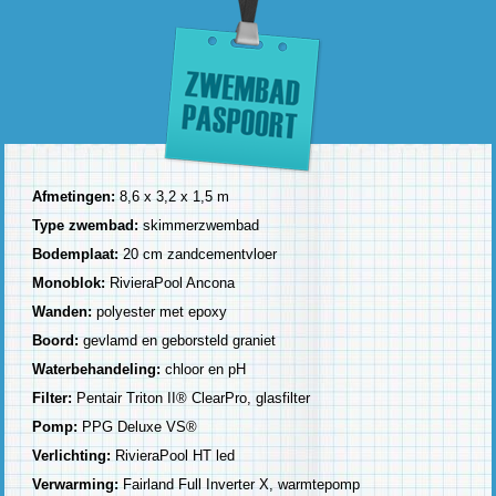
Afmetingen:
8,6 x 3,2 x 1,5 m
Type zwembad:
skimmerzwembad
Bodemplaat:
20 cm zandcementvloer
Monoblok:
RivieraPool Ancona
Wanden:
polyester met epoxy
Boord:
gevlamd en geborsteld graniet
Waterbehandeling:
chloor en pH
Filter:
Pentair Triton II® ClearPro, glasfilter
Pomp:
PPG Deluxe VS®
Verlichting:
RivieraPool HT led
Verwarming:
Fairland Full Inverter X, warmtepomp