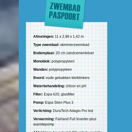
Afmetingen:
11 x 2,98 x 1,42 m
Type zwembad:
skimmerzwembad
Bodemplaat:
20 cm zandcementvloer
Monoblok:
polypropyleen
Wanden:
polypropyleen
Boord:
oude gebakken kleiklinkers
Waterbehandeling:
chloor en pH
Filter:
Espa 620, glasfilter
Pomp:
Espa Silen Plus 3
Verlichting:
DuraTech Adagio Pro led
Verwarming:
Fairland Full Inverter-plus
warmtepomp