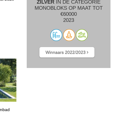
ZILVER
IN DE CATEGORIE
MONOBLOKS OP MAAT TOT
€60000
2023
Winnaars 2022/2023
embad