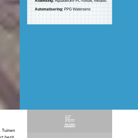
Afdekking:
Aquadeck® PC-rolluik, metallic
Automatisering:
PPG Watersens
. Tuinen
ct bezit