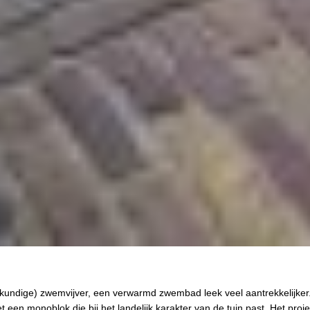
undige) zwemvijver, een verwarmd zwembad leek veel aantrekkelijker
 een monoblok die bij het landelijk karakter van de tuin past. Het proje