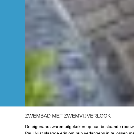
ZWEMBAD MET ZWEMVIJVERLOOK
De eigenaars waren uitgekeken op hun bestaande (bouwk
Paul Nijst slaagde erin om hun verlangens in te lossen met