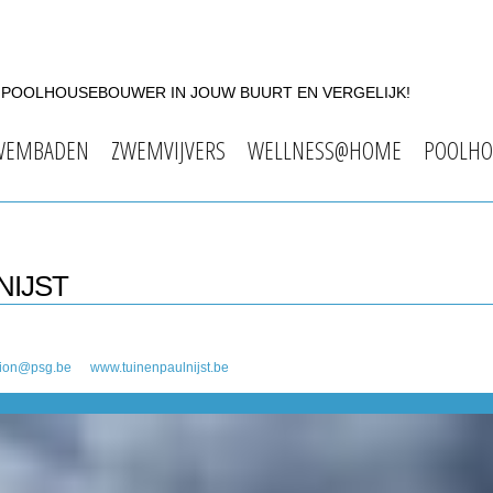
F POOLHOUSEBOUWER IN JOUW BUURT EN VERGELIJK!
WEMBADEN
ZWEMVIJVERS
WELLNESS@HOME
POOLHO
NIJST
ion@psg.be
www.tuinenpaulnijst.be