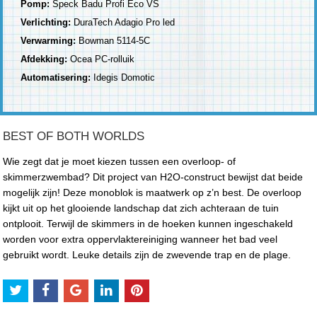
Pomp:
Speck Badu Profi Eco VS
Verlichting:
DuraTech Adagio Pro led
Verwarming:
Bowman 5114-5C
Afdekking:
Ocea PC-rolluik
Automatisering:
Idegis Domotic
BEST OF BOTH WORLDS
Wie zegt dat je moet kiezen tussen een overloop- of
skimmerzwembad? Dit project van H2O-construct bewijst dat beide
mogelijk zijn! Deze monoblok is maatwerk op z’n best. De overloop
kijkt uit op het glooiende landschap dat zich achteraan de tuin
ontplooit. Terwijl de skimmers in de hoeken kunnen ingeschakeld
worden voor extra oppervlaktereiniging wanneer het bad veel
gebruikt wordt. Leuke details zijn de zwevende trap en de plage.