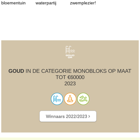
bloementuin
waterpartij
zwemplezier!
GOUD
IN DE CATEGORIE MONOBLOKS OP MAAT
TOT €60000
2023
Winnaars 2022/2023