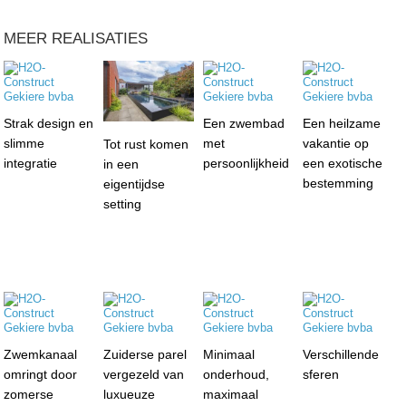
MEER REALISATIES
Strak design en
Een zwembad
Een heilzame
slimme
met
vakantie op
Tot rust komen
integratie
persoonlijkheid
een exotische
in een
bestemming
eigentijdse
setting
Zwemkanaal
Zuiderse parel
Minimaal
Verschillende
omringt door
vergezeld van
onderhoud,
sferen
zomerse
luxueuze
maximaal