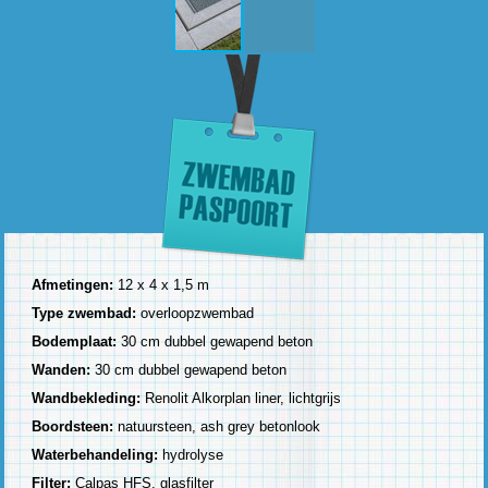
Afmetingen:
12 x 4 x 1,5 m
Type zwembad:
overloopzwembad
Bodemplaat:
30 cm dubbel gewapend beton
Wanden:
30 cm dubbel gewapend beton
Wandbekleding:
Renolit Alkorplan liner, lichtgrijs
Boordsteen:
natuursteen, ash grey betonlook
Waterbehandeling:
hydrolyse
Filter:
Calpas HFS, glasfilter