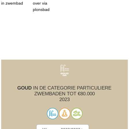
in zwembad
over via
plonsbad
GOUD
IN DE CATEGORIE PARTICULIERE
ZWEMBADEN TOT €80.000
2023