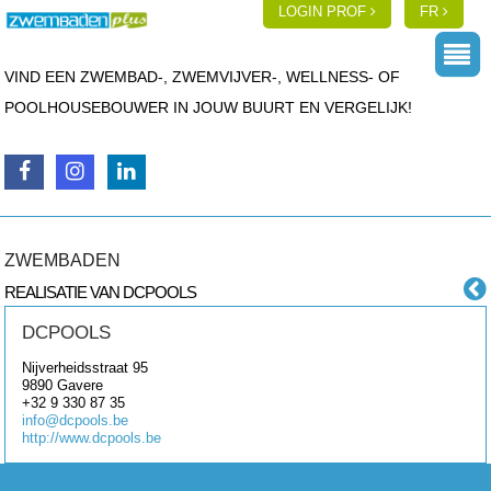
LOGIN PROF
FR
VIND EEN ZWEMBAD-, ZWEMVIJVER-, WELLNESS- OF
POOLHOUSEBOUWER IN JOUW BUURT EN VERGELIJK!
ZWEMBADEN
REALISATIE VAN DCPOOLS
DCPOOLS
Nijverheidsstraat 95
9890
Gavere
+32 9 330 87 35
info@dcpools.be
http://www.dcpools.be