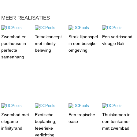
MEER REALISATIES
Zwembad en
Totaalconcept
Strak lijnenspel
Een verfrissend
poolhouse in
met infinity
in een bosrijke
vleugje Bali
perfecte
beleving
omgeving
samenhang
Zwembad met
Exotische
Een tropische
Thuiskomen in
elegante
beplanting,
oase
een tuinkamer
infinityrand
feeërieke
met zwembad
verlichting