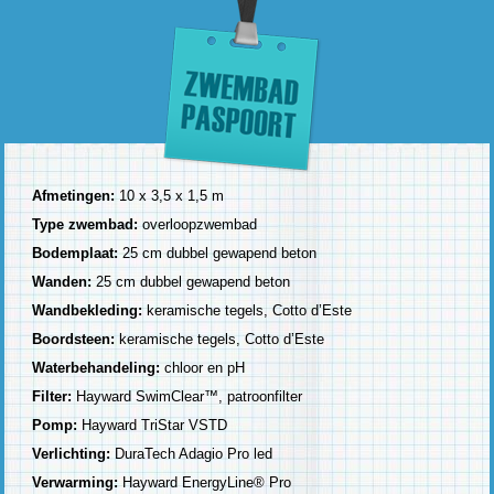
Afmetingen:
10 x 3,5 x 1,5 m
Type zwembad:
overloopzwembad
Bodemplaat:
25 cm dubbel gewapend beton
Wanden:
25 cm dubbel gewapend beton
Wandbekleding:
keramische tegels, Cotto d’Este
Boordsteen:
keramische tegels, Cotto d’Este
Waterbehandeling:
chloor en pH
Filter:
Hayward SwimClear™, patroonfilter
Pomp:
Hayward TriStar VSTD
Verlichting:
DuraTech Adagio Pro led
Verwarming:
Hayward EnergyLine® Pro