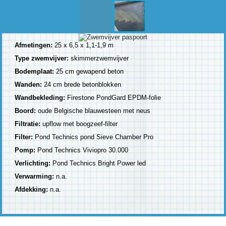
Afmetingen:
25 x 6,5 x 1,1-1,9 m
Type zwemvijver:
skimmerzwemvijver
Bodemplaat:
25 cm gewapend beton
Wanden:
24 cm brede betonblokken
Wandbekleding:
Firestone PondGard EPDM-folie
Boord:
oude Belgische blauwesteen met neus
Filtratie:
upflow met boogzeef-filter
Filter:
Pond Technics pond Sieve Chamber Pro
Pomp:
Pond Technics Viviopro 30.000
Verlichting:
Pond Technics Bright Power led
Verwarming:
n.a.
Afdekking:
n.a.