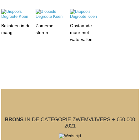
Baksteen in de
Zomerse
Opstaande
maag
sferen
muur met
watervallen
BRONS
IN DE CATEGORIE ZWEMVIJVERS + €60.000
2021