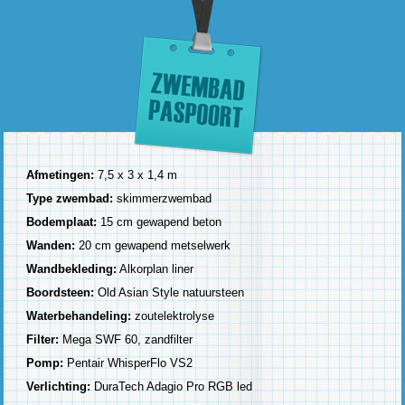
Afmetingen:
7,5 x 3 x 1,4 m
Type zwembad:
skimmerzwembad
Bodemplaat:
15 cm gewapend beton
Wanden:
20 cm gewapend metselwerk
Wandbekleding:
Alkorplan liner
Boordsteen:
Old Asian Style natuursteen
Waterbehandeling:
zoutelektrolyse
Filter:
Mega SWF 60, zandfilter
Pomp:
Pentair WhisperFlo VS2
Verlichting:
DuraTech Adagio Pro RGB led