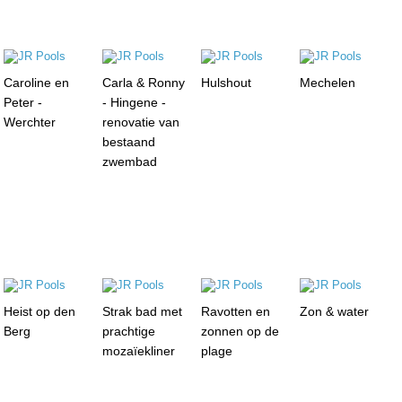
Caroline en
Carla & Ronny
Hulshout
Mechelen
Peter -
- Hingene -
Werchter
renovatie van
bestaand
zwembad
Heist op den
Strak bad met
Ravotten en
Zon & water
Berg
prachtige
zonnen op de
mozaïekliner
plage