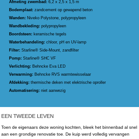
Afmeting zwembad:
6,2 x 2,5 x 1,5 m
Bodemplaat:
zandcement op gewapend beton
Wanden:
Niveko Polystone, polypropyleen
Wandbekleding:
polypropyleen
Boordsteen:
keramische tegels
Waterbehandeling:
chloor, pH en UV-lamp
Filter:
Starline® Side-Mount, zandfilter
Pomp:
Starline® SHC VF
Verlichting:
Behncke Eva LED
Verwarming:
Behncke RVS warmtewisselaar
Afdekking:
thermische deken met elektrische oproller
Automatisering:
niet aanwezig
EEN TWEEDE LEVEN
Toen de eigenaars deze woning kochten, bleek het binnenbad al snel
aan een grondige renovatie toe. De kuip werd volledig vervangen