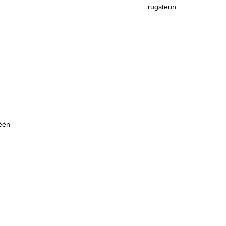
rugsteun
 één