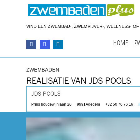
VIND EEN ZWEMBAD-, ZWEMVIJVER-, WELLNESS- O
HOME
Z
ZWEMBADEN
REALISATIE VAN JDS POOLS
JDS POOLS
Prins boudewijnlaan 20
9991
Adegem
+32 50 70 76 16