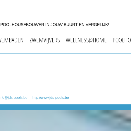
F POOLHOUSEBOUWER IN JOUW BUURT EN VERGELIJK!
WEMBADEN
ZWEMVIJVERS
WELLNESS@HOME
POOLHO
info@jds-pools.be
http://www.jds-pools.be