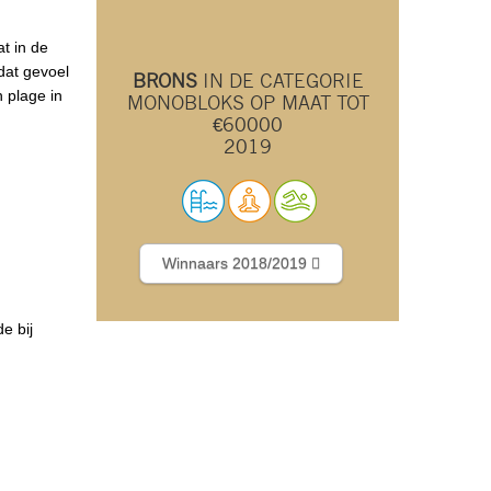
t in de
dat gevoel
BRONS
IN DE CATEGORIE
n plage in
MONOBLOKS OP MAAT TOT
€60000
2019
Winnaars 2018/2019
e bij