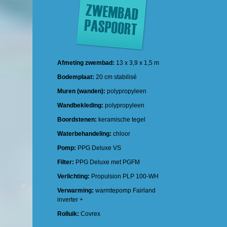
Afmeting zwembad:
13 x 3,9 x 1,5 m
Bodemplaat:
20 cm stabilisé
Muren (wanden):
polypropyleen
Wandbekleding:
polypropyleen
Boordstenen:
keramische tegel
Waterbehandeling:
chloor
Pomp:
PPG Deluxe VS
Filter:
PPG Deluxe met PGFM
Verlichting:
Propulsion PLP 100-WH
Verwarming:
warmtepomp Fairland
inverter +
Rolluik:
Covrex