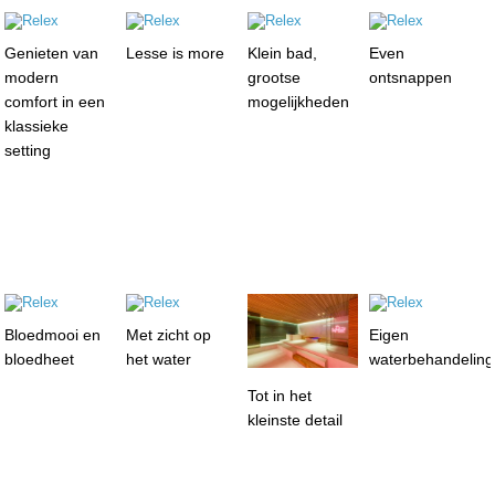
Genieten van
Lesse is more
Klein bad,
Even
modern
grootse
ontsnappen
comfort in een
mogelijkheden
klassieke
setting
Bloedmooi en
Met zicht op
Eigen
bloedheet
het water
waterbehandelin
Tot in het
kleinste detail