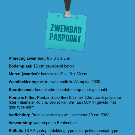
Afmeting zwembad:
8 x 3 x 1,5 m
Bodemplaat:
15 cm gewapend beton
Muren (wanden):
betonblok 19 x 19 x 39 cm
Wandbekleding:
witte zwembadfolie Alkorplan 2000
Boordstenen:
keramische boordsteen op maat gemaakt
Pomp & Filter:
Pentair Superflow 0.37 kw, 10m³/uur & polyester
filter - diameter 48 cm, debiet van 8m³ aan 50M/H gevuld met
glas type egfm
Verlichting:
Propulsion Adagio wit - diameter 10 cm 30W
Verwarming:
warmtepomp Ecoheather
Rolluik:
T&A Aquatop afdekking type solar polycarbonaat type