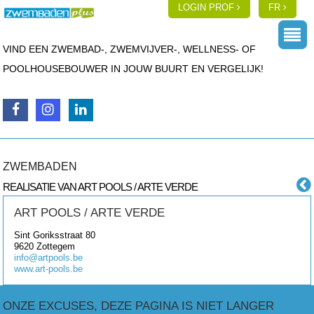
LOGIN PROF
FR
VIND EEN ZWEMBAD-, ZWEMVIJVER-, WELLNESS- OF
POOLHOUSEBOUWER IN JOUW BUURT EN VERGELIJK!
ZWEMBADEN
REALISATIE VAN ART POOLS / ARTE VERDE
ART POOLS / ARTE VERDE
Sint Goriksstraat 80
9620
Zottegem
info@artpools.be
www.art-pools.be
ONZE EXCUSES, DEZE PAGINA IS NIET LANGER