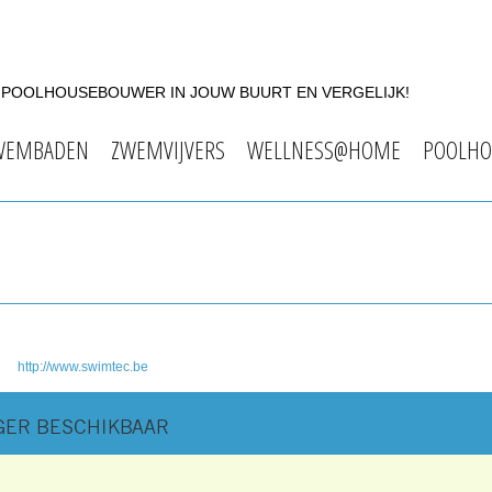
F POOLHOUSEBOUWER IN JOUW BUURT EN VERGELIJK!
WEMBADEN
ZWEMVIJVERS
WELLNESS@HOME
POOLHO
http://www.swimtec.be
NGER BESCHIKBAAR