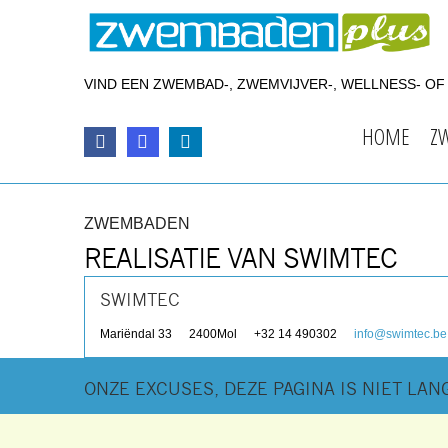
VIND EEN ZWEMBAD-, ZWEMVIJVER-, WELLNESS- O
HOME
Z
ZWEMBADEN
REALISATIE VAN SWIMTEC
SWIMTEC
Mariëndal 33
2400
Mol
+32 14 490302
info@swimtec.be
ONZE EXCUSES, DEZE PAGINA IS NIET LA