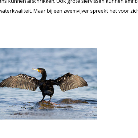
ens kunnen afschrikken. Ook grote siervissen kunnen amfib
aterkwaliteit. Maar bij een zwemvijver spreekt het voor zic