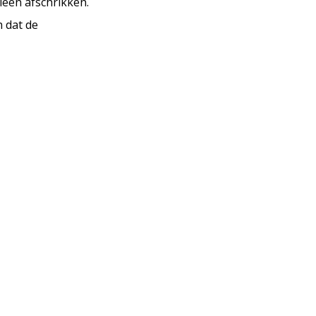
ieën afschrikken.
h dat de