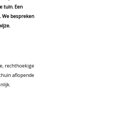
e tuin. Een
en. We bespreken
ijze.
e, rechthoekige
schuin aflopende
lijk.