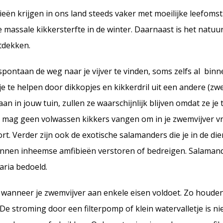
eën krijgen in ons land steeds vaker met moeilijke leefoms
massale kikkersterfte in de winter. Daarnaast is het natuu
ntdekken.
pontaan de weg naar je vijver te vinden, soms zelfs al bin
 te helpen door dikkopjes en kikkerdril uit een andere (zwe
n in jouw tuin, zullen ze waarschijnlijk blijven omdat ze je 
 mag geen volwassen kikkers vangen om in je zwemvijver vrij
t. Verder zijn ook de exotische salamanders die je in de di
nnen inheemse amfibieën verstoren of bedreigen. Salamand
raria bedoeld.
wanneer je zwemvijver aan enkele eisen voldoet. Zo houden
 De stroming door een filterpomp of klein watervalletje is ni