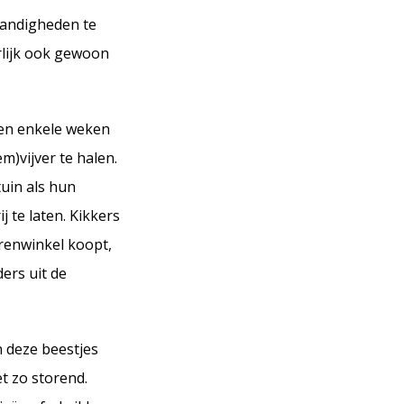
tandigheden te
rlijk ook gewoon
nen enkele weken
m)vijver te halen.
tuin als hun
 te laten. Kikkers
erenwinkel koopt,
ers uit de
 deze beestjes
et zo storend.