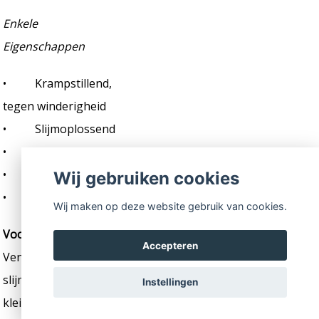
Enkele
Eigenschappen
• Krampstillend,
tegen winderigheid
• Slijmoplossend
• Menstruatieproblemen
• Huidverstevigend
Wij gebruiken cookies
• Zenuwtonicum
Wij maken op deze website gebruik van cookies.
Voorzichtig!
Accepteren
Venkelolie kan allergische reacties van de huid en
slijmvliezen oproepen. Zwangere vrouwen, baby’s en
Instellingen
kleine kinderen kunnen beter alle vormen van de olie