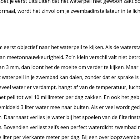
 moet je eerst uitsluiten dat het waterpeil niet gewoon zakt 
n normaal, wordt het zinvol om je zwembadinstallateur in te li
m eerst objectief naar het waterpeil te kijken. Als de water
van meetonnauwkeurigheid. Zo’n klein verschil valt niet be
dan 3 mm, dan loont het de moeite om verder te kijken. Maar z
waterpeil in je zwembad kan dalen, zonder dat er sprake is 
veel water er verdampt, hangt af van de temperatuur, luch
t peil tot wel 10 millimeter per dag zakken. En ook het geb
iddeld 3 liter water mee naar buiten. Als er veel wordt g
Daarnaast verlies je water bij het spoelen van de filterinsta
n. Bovendien verliest zelfs een perfect waterdicht zwembad 
liter per vierkante meter per dag. Bij een overloopzwembad 