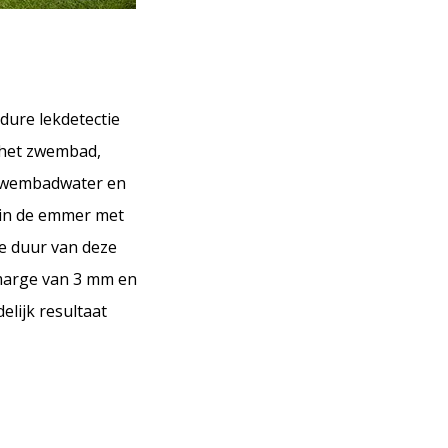
dure lekdetectie
n het zwembad,
t zwembadwater en
l in de emmer met
 de duur van deze
tmarge van 3 mm en
elijk resultaat