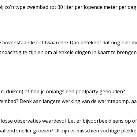
j zo’n type zwembad tot 30 liter per lopende meter per dag 
ze bovenstaande richtwaarden? Dan betekent dat nog niet m
ndachtig te zijn en om al enkele dingen in kaart te brengen 
pelen, duiken) of heb je onlangs een poolparty gehouden?
t zwembad? Denk aan langere werking van de warmtepomp, a
 losse observaties waardevol. Let er bijvoorbeeld eens op of
allend sneller groeien? Of zijn er misschien vochtige plekke