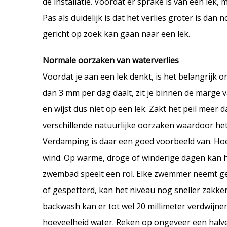
de installatie. Voordat er sprake is van een lek,
Pas als duidelijk is dat het verlies groter is da
gericht op zoek kan gaan naar een lek.
Normale oorzaken van waterverlies
Voordat je aan een lek denkt, is het belangrijk o
dan 3 mm per dag daalt, zit je binnen de marge 
en wijst dus niet op een lek. Zakt het peil meer 
verschillende natuurlijke oorzaken waardoor het 
Verdamping is daar een goed voorbeeld van. Hoe
wind. Op warme, droge of winderige dagen kan he
zwembad speelt een rol. Elke zwemmer neemt gem
of gespetterd, kan het niveau nog sneller zakken. 
backwash kan er tot wel 20 millimeter verdwijne
hoeveelheid water. Reken op ongeveer een halve 