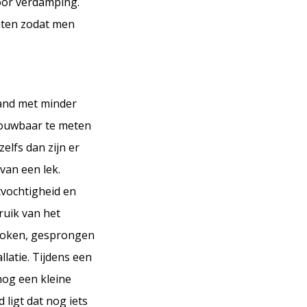
door verdamping.
chten zodat men
stand met minder
trouwbaar te meten
elfs dan zijn er
van een lek.
tvochtigheid en
ruik van het
edoken, gesprongen
llatie. Tijdens een
nog een kleine
ligt dat nog iets