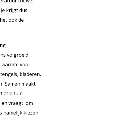
eratuur tot wel
e krijgt dus
 het ook de
ng.
ens volgroeid
e warmte voor
tengels, bladeren,
ur. Samen maakt
icale tuin
rk en vraagt om
s namelijk kiezen