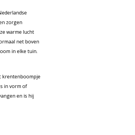
 Nederlandse
men zorgen
 ze warme lucht
 normaal net boven
oom in elke tuin.
het krentenboompje
as in vorm of
vangen en is hij