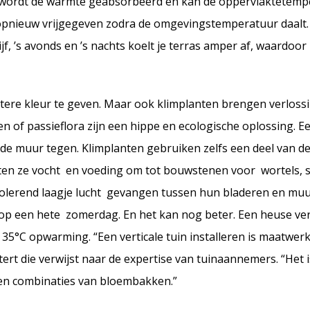
n wordt de warmte geabsorbeerd en kan de oppervlaktetemp
pnieuw vrijgegeven zodra de omgevingstemperatuur daalt. J
jf, ’s avonds en ’s nachts koelt je terras amper af, waardoor
htere kleur te geven. Maar ook klimplanten brengen verlossi
n of passieflora zijn een hippe en ecologische oplossing. E
e muur tegen. Klimplanten gebruiken zelfs een deel van d
tten ze vocht en voeding om tot bouwstenen voor wortels, s
solerend laagje lucht gevangen tussen hun bladeren en mu
 op een hete zomerdag. En het kan nog beter. Een heuse vert
35°C opwarming. “Een verticale tuin installeren is maatwe
rt die verwijst naar de expertise van tuinaannemers. “Het i
 en combinaties van bloembakken.”