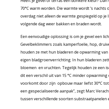
Heeft je gevel of terras een donkere kleur? Da
70°C warm worden. Die warmte wordt ’s nachts o
overdag niet alleen de warmte gespiegeld op je li
volgende dag weer bakken en braden wordt.
Een eenvoudige oplossing is om je gevel een lic
Gevelbeklimmers zoals kamperfoelie, hop, druive
houden ze met hun bladeren de opwarming van d
eigen bladgroenverrichting. In hun bladeren ze
bloemen en vruchten. Tegelijk houden ze een i
dit een verschil uit van 15 °C minder opwarming
voorkomt door zijn opbouw maar liefst 30°C tot 
een gespecialiseerde aanpak”, zegt Marc Verachte
tussen verschillende soorten substraatpanelen