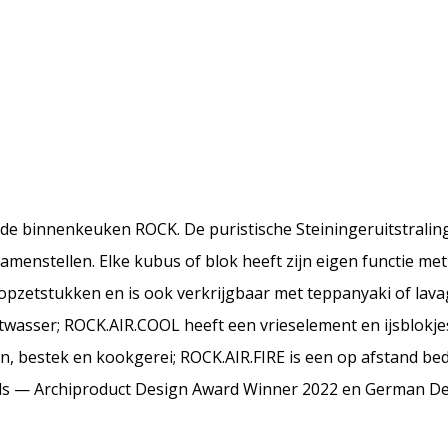
e binnenkeuken ROCK. De puristische Steiningeruitstraling b
menstellen. Elke kubus of blok heeft zijn eigen functie me
zetstukken en is ook verkrijgbaar met teppanyaki of lavagr
wasser; ROCK.AIR.COOL heeft een vrieselement en ijsblokj
, bestek en kookgerei; ROCK.AIR.FIRE is een op afstand be
ards — Archiproduct Design Award Winner 2022 en German D