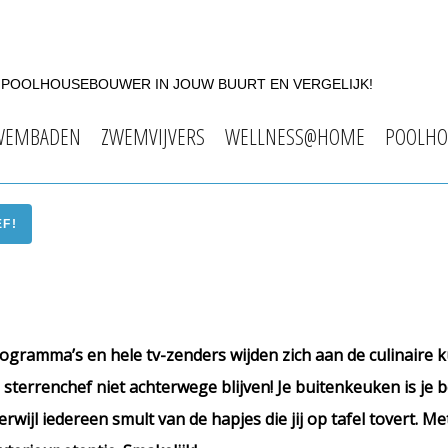
F POOLHOUSEBOUWER IN JOUW BUURT EN VERGELIJK!
WEMBADEN
ZWEMVIJVERS
WELLNESS@HOME
POOLHO
EF!
gramma’s en hele tv-zenders wijden zich aan de culinaire k
 sterrenchef niet achterwege blijven! Je buitenkeuken is je b
wijl iedereen smult van de hapjes die jij op tafel tovert. Met