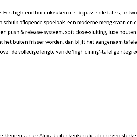
ie. Een high-end buitenkeuken met bijpassende tafels, ontw
en schuin aflopende spoelbak, een moderne mengkraan en e
 een push & release-systeem, soft close-sluiting, luxe houte
het buiten frisser worden, dan blijft het aangenaam tafele
ver de volledige lengte van de ‘high dining’-tafel geïntegr
e kleuren van de Aluvy-buitenkeuken die al in negen sterke