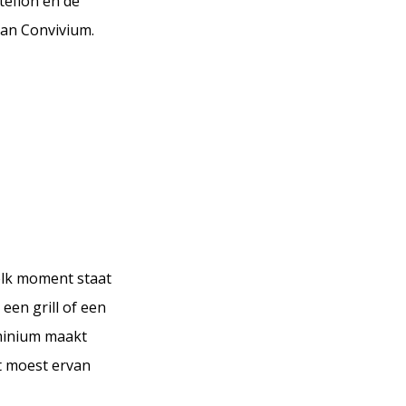
teflon en de
van Convivium.
 elk moment staat
een grill of een
uminium maakt
et moest ervan