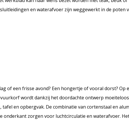
Het werkblad kan naar wens bezet worden met teak, beuk of 
ansluitleidingen en waterafvoer zijn weggewerkt in de poten 
ddag of een frisse avond? Een hongertje of vooral dorst? Op
e vuurkorf wordt dankzij het doordachte ontwerp moeiteloos 
k, tafel en opbergvak. De combinatie van cortenstaal en al
 de onderkant zorgen voor luchtcirculatie en waterafvoer. H