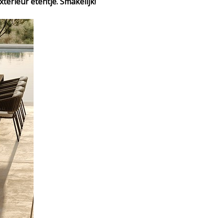
terieur etentje. Smakelijk!