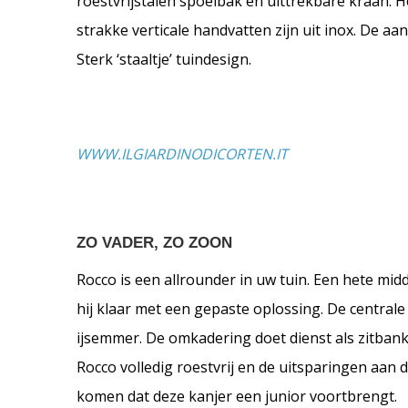
roestvrijstalen spoelbak en uittrekbare kraan. 
strakke verticale handvatten zijn uit inox. De a
Sterk ‘staaltje’ tuindesign.
WWW.ILGIARDINODICORTEN.IT
ZO VADER, ZO ZOON
Rocco is een allrounder in uw tuin. Een hete mi
hij klaar met een gepaste oplossing. De central
ijsemmer. De omkadering doet dienst als zitban
Rocco volledig roestvrij en de uitsparingen aan
komen dat deze kanjer een junior voortbrengt.