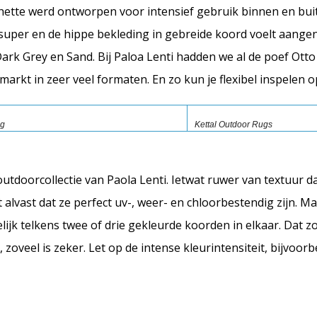
tte werd ontworpen voor intensief gebruik binnen en buit
s super en de hippe bekleding in gebreide koord voelt aang
Dark Grey en Sand. Bij Paloa Lenti hadden we al de poef Otto
rkt in zeer veel formaten. En zo kun je flexibel inspelen op
ng
Kettal Outdoor Rugs
outdoorcollectie van Paola Lenti. Ietwat ruwer van textuur da
alvast dat ze perfect uv-, weer- en chloorbestendig zijn. Ma
jk telkens twee of drie gekleurde koorden in elkaar. Dat zo
zoveel is zeker. Let op de intense kleurintensiteit, bijvoorb