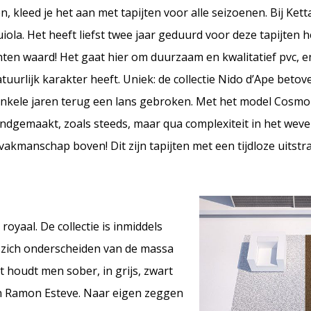
, kleed je het aan met tapijten voor alle seizoenen. Bij Ket
ola. Het heeft liefst twee jaar geduurd voor deze tapijten 
ten waard! Het gaat hier om duurzaam en kwalitatief pvc, e
urlijk karakter heeft. Uniek: de collectie Nido d’Ape betove
l enkele jaren terug een lans gebroken. Met het model Cosm
andgemaakt, zoals steeds, maar qua complexiteit in het we
 vakmanschap boven! Dit zijn tapijten met een tijdloze uitstr
oyaal. De collectie is inmiddels
e zich onderscheiden van de massa
 houdt men sober, in grijs, zwart
van Ramon Esteve. Naar eigen zeggen