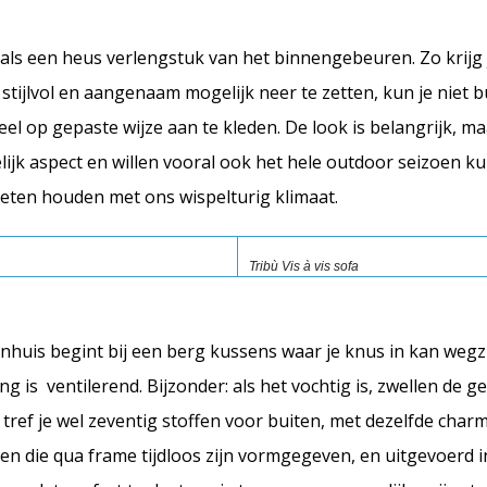
en als een heus verlengstuk van het binnengebeuren. Zo krijg 
tijlvol en aangenaam mogelijk neer te zetten, kun je niet b
eel op gepaste wijze aan te kleden. De look is belangrijk, 
jk aspect en willen vooral ook het hele outdoor seizoen k
oeten houden met ons wispelturig klimaat.
Tribù Vis à vis sofa
enhuis begint bij een berg kussens waar je knus in kan wegz
 is ventilerend. Bijzonder: als het vochtig is, zwellen de g
tref je wel zeventig stoffen voor buiten, met dezelfde charm
ken die qua frame tijdloos zijn vormgegeven, en uitgevoerd