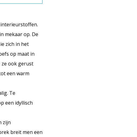
interieurstoffen.
 in mekaar op. De
e zich in het
poefs op maat in
l ze ook gerust
 tot een warm
lig. Te
p een idyllisch
 zijn
orek breit men een