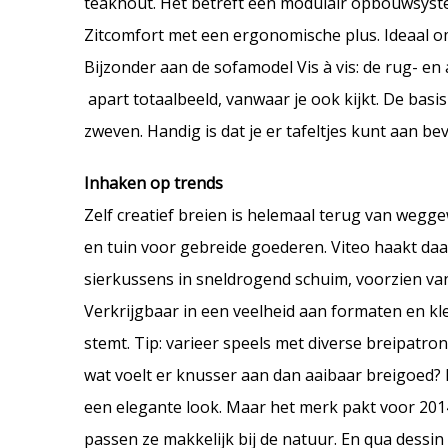
teakhout. Het betreft een modulair opbouwsystee
Zitcomfort met een ergonomische plus. Ideaal o
Bijzonder aan de sofamodel Vis à vis: de rug- 
apart totaalbeeld, vanwaar je ook kijkt. De basis
zweven. Handig is dat je er tafeltjes kunt aan be
Inhaken op trends
Zelf creatief breien is helemaal terug van wegg
en tuin voor gebreide goederen. Viteo haakt daa
sierkussens in sneldrogend schuim, voorzien van 
Verkrijgbaar in een veelheid aan formaten en kle
stemt. Tip: varieer speels met diverse breipatro
wat voelt er knusser aan dan aaibaar breigoed?
een elegante look. Maar het merk pakt voor 2014
passen ze makkelijk bij de natuur. En qua dessin 