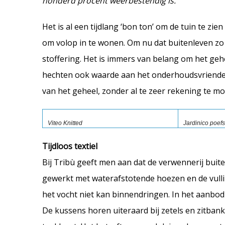
honderd procent weerbestendig is.
Het is al een tijdlang ‘bon ton’ om de tuin te zi
om volop in te wonen. Om nu dat buitenleven zo s
stoffering. Het is immers van belang om het geh
hechten ook waarde aan het onderhoudsvriendeli
van het geheel, zonder al te zeer rekening te m
Viteo Knitted
Jardinico poefs
Tijdloos textiel
Bij Tribù geeft men aan dat de verwennerij buit
gewerkt met waterafstotende hoezen en de vulling
het vocht niet kan binnendringen. In het aanbod 
De kussens horen uiteraard bij zetels en zitban