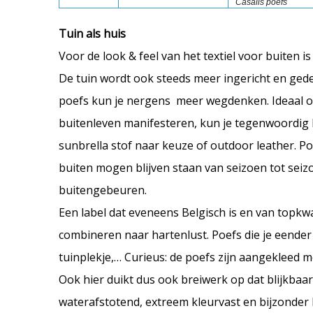
Casalis poefs
Tuin als huis
Voor de look & feel van het textiel voor buiten i
De tuin wordt ook steeds meer ingericht en gede
poefs kun je nergens meer wegdenken. Ideaal om
buitenleven manifesteren, kun je tegenwoordig bi
sunbrella stof naar keuze of outdoor leather. Po
buiten mogen blijven staan van seizoen tot seiz
buitengebeuren.
Een label dat eveneens Belgisch is en van topkwali
combineren naar hartenlust. Poefs die je eender w
tuinplekje,… Curieus: de poefs zijn aangekleed 
Ook hier duikt dus ook breiwerk op dat blijkba
waterafstotend, extreem kleurvast en bijzonder 