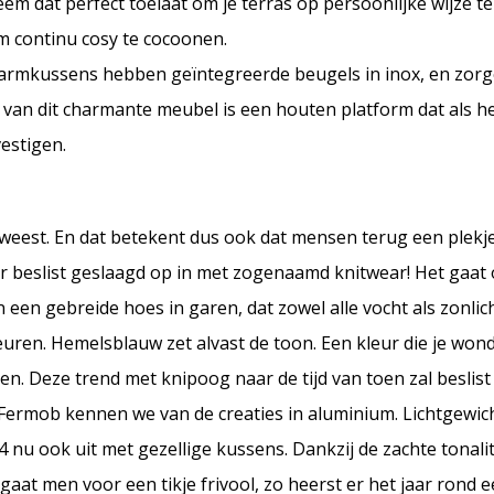
m dat perfect toelaat om je terras op persoonlijke wijze te
m continu cosy te cocoonen.
en armkussens hebben geïntegreerde beugels in inox, en zor
 van dit charmante meubel is een houten platform dat als het
vestigen.
eweest. En dat betekent dus ook dat mensen terug een plekj
r beslist geslaagd op in met zogenaamd knitwear! Het gaat 
een gebreide hoes in garen, dat zowel alle vocht als zonlich
uren. Hemelsblauw zet alvast de toon. Een kleur die je wonde
nen. Deze trend met knipoog naar de tijd van toen zal beslis
 Fermob kennen we van de creaties in aluminium. Lichtgewic
 nu ook uit met gezellige kussens. Dankzij de zachte tonali
gaat men voor een tikje frivool, zo heerst er het jaar rond 