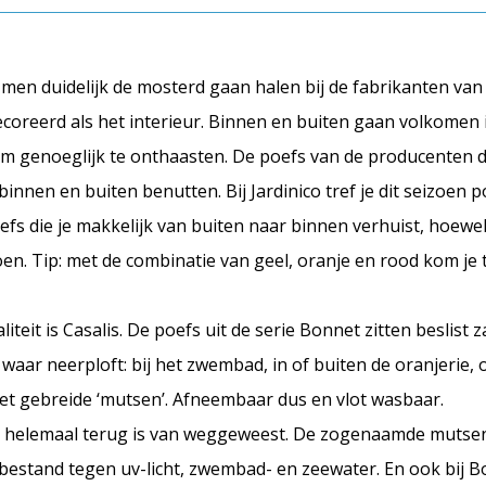
s men duidelijk de mosterd gaan halen bij de fabrikanten van 
coreerd als het interieur. Binnen en buiten gaan volkomen
 genoeglijk te onthaasten. De poefs van de producenten di
nnen en buiten benutten. Bij Jardinico tref je dit seizoen 
efs die je makkelijk van buiten naar binnen verhuist, hoewe
oen. Tip: met de combinatie van geel, oranje en rood kom je
teit is Casalis. De poefs uit de serie Bonnet zitten beslist za
aar neerploft: bij het zwembad, in of buiten de oranjerie, o
met gebreide ‘mutsen’. Afneembaar dus en vlot wasbaar.
ar helemaal terug is van weggeweest. De zogenaamde mutsen
bestand tegen uv-licht, zwembad- en zeewater. En ook bij B