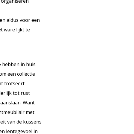
 organiseren.
gen aldus voor een
 ware lijkt te
e hebben in huis
om een collectie
t trotseert.
rlijk tot rust
t aanslaan. Want
htmeubilair met
teit van de kussens
een lentegevoel in