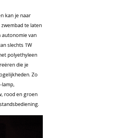
n kan je naar
t zwembad te laten
en autonomie van
van slechts 1W
met polyethyleen
reëren die je
mogelijkheden. Zo
d-lamp,
uw, rood en groen
fstandsbediening.