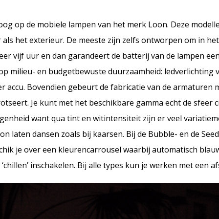
s oog op de mobiele lampen van het merk Loon. Deze modelle
 als het exterieur. De meeste zijn zelfs ontworpen om in he
eer vijf uur en dan garandeert de batterij van de lampen e
 op milieu- en budgetbewuste duurzaamheid: ledverlichting 
r accu. Bovendien gebeurt de fabricatie van de armaturen 
trotseert. Je kunt met het beschikbare gamma echt de sfeer c
nheid want qua tint en witintensiteit zijn er veel variatie
oon laten dansen zoals bij kaarsen. Bij de Bubble- en de See
eschik je over een kleurencarrousel waarbij automatisch bla
‘chillen’ inschakelen. Bij alle types kun je werken met een a